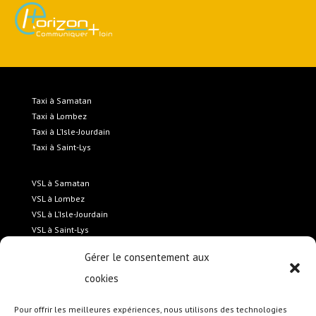
Taxi à Samatan
Taxi à Lombez
Taxi à L’Isle-Jourdain
Taxi à Saint-Lys
VSL à Samatan
VSL à Lombez
VSL à L’Isle-Jourdain
VSL à Saint-Lys
Gérer le consentement aux
Transport médicalisé Samatan
cookies
Transport médicalisé Lombez
Transport médicalisé L’Isle-Jourdain
Pour offrir les meilleures expériences, nous utilisons des technologies
Transport médicalisé Saint-Lys