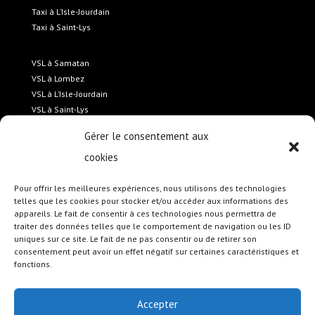
Taxi à L’Isle-Jourdain
Taxi à Saint-Lys
VSL à Samatan
VSL à Lombez
VSL à L’Isle-Jourdain
VSL à Saint-Lys
Gérer le consentement aux
Transport médicalisé Samatan
cookies
Transport médicalisé Lombez
Transport médicalisé L’Isle-Jourdain
Pour offrir les meilleures expériences, nous utilisons des technologies
Transport médicalisé Saint-Lys
telles que les cookies pour stocker et/ou accéder aux informations des
appareils. Le fait de consentir à ces technologies nous permettra de
traiter des données telles que le comportement de navigation ou les ID
Transport scolaire Samatan
uniques sur ce site. Le fait de ne pas consentir ou de retirer son
Transport scolaire Lombez
consentement peut avoir un effet négatif sur certaines caractéristiques et
Transport scolaire L’Isle-Jourdain
fonctions.
Transport scolaire Saint-Lys
Accepter