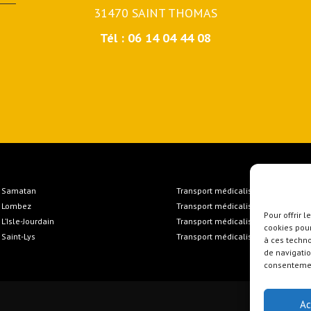
31470 SAINT THOMAS
Tél : 06 14 04 44 08
à Samatan
Transport médicalisé Samatan
à Lombez
Transport médicalisé Lombez
Pour offrir 
 L’Isle-Jourdain
Transport médicalisé L’Isle-Jourdai
cookies pour
 Saint-Lys
Transport médicalisé Saint-Lys
à ces techn
de navigatio
consentement
Ac