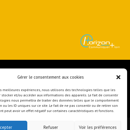
Gérer le consentement aux cookies
Transport scolaire Samatan
Transport scolaire Lombez
les meilleures expériences, nous utilisons des technologies telles que les
n
Transport scolaire L’Isle-Jourdain
 stocker et/ou accéder aux informations des appareils. Le fait de consentir
Transport scolaire Saint-Lys
ologies nous permettra de traiter des données telles que le comportement
n ou les ID uniques sur ce site. Le fait de ne pas consentir ou de retirer son
 peut avoir un effet négatif sur certaines caractéristiques et fonctions.
cepter
Refuser
Voir les préférences